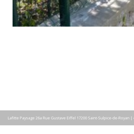
Lafitte Paysage 26a Rue Gustave Eiffel 17200 Saint-Sulpice-de-Royan |