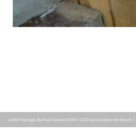
Lafitte Paysage 26a Rue Gustave Eiffel 17200 Saint-Sulpice-de-Royan |