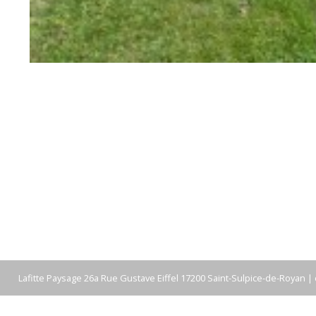
Lafitte Paysage 26a Rue Gustave Eiffel 17200 Saint-Sulpice-de-Royan |